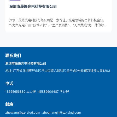
深圳市晟峰光电科技有限公司
深圳市晟峰光电科技有限公司是一家专注于光电领域的高新科技企业。
作为集光电产品 “技术研发” 、“生产及销售”、 “方案集成”为一体的综合
性高新科技企业，我司主要从事涉及工业领域的光学投影、相机镜头、
投影镜头等多个行业，在3D打印、3D扫描、机器视觉检测、数字曝光
等方面拥有多项专利技术。依靠技术优势，经过16年的沉淀发展成为在
光学领域具有尖端研发能力和一流现代化生产经营管理水平的高新科技
企业。公司坚持以“技术领先、质量为本、客户至上、真诚服务”的经营
联系我们
宗旨。
深圳市晟峰光电科技有限公司
地址: 广东省深圳市坪山区坪山街道六联社区昌平路9号新宙邦科技大厦1203
电话
18565656830 王经理 | 15889609487 李经理
邮箱
zhewang@sz-sfgd.com ; zhouhanqin@sz-sfgd.com