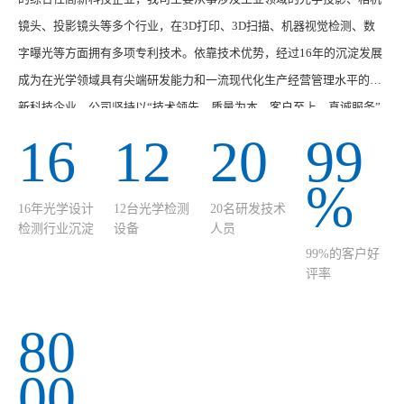
镜头、投影镜头等多个行业，在3D打印、3D扫描、机器视觉检测、数
字曝光等方面拥有多项专利技术。依靠技术优势，经过16年的沉淀发展
成为在光学领域具有尖端研发能力和一流现代化生产经营管理水平的高
新科技企业。公司坚持以“技术领先、质量为本、客户至上、真诚服务”
的经营宗旨，在光学产业不断研发创新技术和产品，提高核心竞争力，
16
12
20
99
满足市场和行业发展需求。我司主营的产品有：3D打印光固化光学引
%
擎、3D扫描光学引擎、机器视觉检测光学引擎、3D SPI / 3D AOI光学引
16年光学设计
12台光学检测
20名研发技术
擎、激光蚀刻光学引擎等多个系列品种。我们坚持“质量···
检测行业沉淀
设备
人员
99%的客户好
评率
80
00