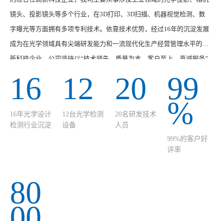
镜头、投影镜头等多个行业，在3D打印、3D扫描、机器视觉检测、数
字曝光等方面拥有多项专利技术。依靠技术优势，经过16年的沉淀发展
成为在光学领域具有尖端研发能力和一流现代化生产经营管理水平的高
新科技企业。公司坚持以“技术领先、质量为本、客户至上、真诚服务”
的经营宗旨，在光学产业不断研发创新技术和产品，提高核心竞争力，
16
12
20
99
满足市场和行业发展需求。我司主营的产品有：3D打印光固化光学引
%
擎、3D扫描光学引擎、机器视觉检测光学引擎、3D SPI / 3D AOI光学引
16年光学设计
12台光学检测
20名研发技术
擎、激光蚀刻光学引擎等多个系列品种。我们坚持“质量···
检测行业沉淀
设备
人员
99%的客户好
评率
80
00